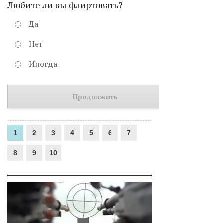
Любите ли вы флиртовать?
Да
Нет
Иногда
Продолжить
1
2
3
4
5
6
7
8
9
10