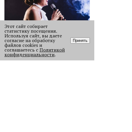
Этот сайт собирает
статистику посещения.
Используя сайт, вы даете
согласие на обработку
Принять
Старикам тут не место?
файлов cookies и
соглашаетесь с
В Перми 50-летних гостей не
Политикой
конфиденциальности
.
пустили в бар - зумеры не хотят петь
песни миллениалов в караоке.
2212