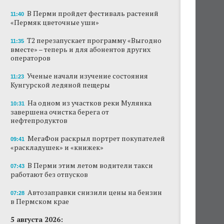
В Перми пройдет фестиваль растений
11:40
«Пермяк цветочные уши»
Т2 перезапускает программу «Выгодно
11:35
вместе» – теперь и для абонентов других
операторов
Ученые начали изучение состояния
11:23
Кунгурской ледяной пещеры
На одном из участков реки Мулянка
10:31
завершена очистка берега от
нефтепродуктов
МегаФон раскрыл портрет покупателей
09:41
«раскладушек» и «книжек»
В Перми этим летом водители такси
07:43
работают без отпусков
Автозаправки снизили цены на бензин
07:28
в Пермском крае
5 августа 2026: