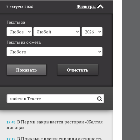
Фильтры
7 августа 2026
Тексты за
Тексты из сюжета
Показать
Очистить
В Пермском крае установят новые станции
В Перми закрывается ресторан «Желтая
17:43
обнаружения беспилотников
лисица»
Они используются для обнаружения и
отслеживания БПЛА в воздухе.
В Прикамье клещи снизили активность
17:12