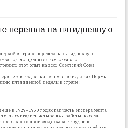
ане перешла на пятидневную
 первой в стране перешла на пятидневную
 - за год до принятия всесоюзного
транить этот опыт на весь Советский Союз.
первые «пятидневки-непрерывки», и как Пермь
нию пятидневной недели в стране:
еще в 1929–1930 годах как часть эксперимента
 тогда считались четыре дня работы по семь
непрерывного производства все трудовое
 каждая из которых работала по своему графику.