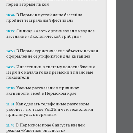
перед вторым пиком
В Перми закрывается ресторан «Желтая
лисица»
В Перми в пустой чаше бассейна
16:44
пройдет театральный фестиваль
В Перми в пустой чаше бассейна пройдет
театральный фестиваль
Филиал «Азот» организовал выездное
16:22
заседание «Экологической трибуны»
В Перми туристические объекты начали
оформление сертификатов для китайцев
В Перми туристические объекты начали
14:53
оформление сертификатов для китайцев
Ученые рассказали о причинах активности
змей в Пермском крае
Инвестиции в систему водоснабжения
14:25
Перми с начала года превысили плановые
Ученые начали изучение состояния
показатели
Кунгурской ледяной пещеры
Ученые рассказали о причинах
12:06
На одном из участков реки Мулянка
активности змей в Пермском крае
завершена очистка берега от
нефтепродуктов
Как сделать телефонные разговоры
11:51
удобнее: что такое VoLTE и чем технология
приглянулась пермякам
В Перми этим летом водители такси
работают без отпусков
В Пермском крае 6 августа введен
11:48
режим «Ракетная опасность»