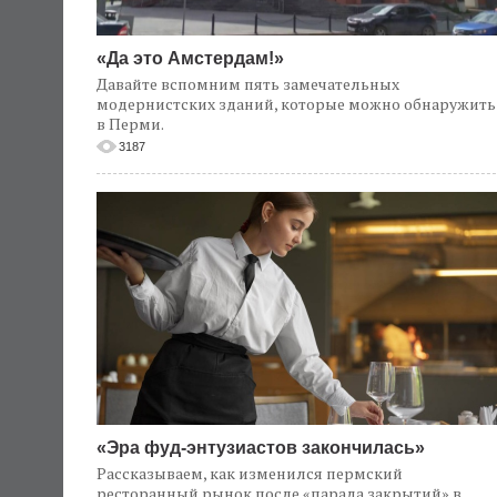
«Да это Амстердам!»
Давайте вспомним пять замечательных
модернистских зданий, которые можно обнаружить
в Перми.
3187
«Эра фуд-энтузиастов закончилась»
Рассказываем, как изменился пермский
ресторанный рынок после «парада закрытий» в