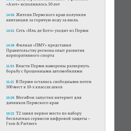
«Азот» исполнилось 50 лет
В субботу в центре Перми выступит DJ Smash
Жители Пермского края получили
14:55
квитанции за горячую воду за июль
Сеть «Иль де Ботэ» уходит из Перми
Сеть «Иль де Ботэ» уходит из Перми
Власти Перми намерены развернуть борьбу
14:51
с брошенными автомобилями
Филиал «ПМУ» представил
14:39
Продажи туров из Перми в Абхазию упали
Правительству региона опыт развития
на 30%
корпоративного спорта
Власти вернулись к проекту большого
Власти Перми намерены развернуть
11:53
стадиона в Камской долине Перми
борьбу с брошенными автомобилями
В Перми остались свободными почти
В Перми закрывается ресторан «Желтая
11:21
лисица»
500 мест в 10-х классах школ
МегаФон запустил интернет для
В Перми в пустой чаше бассейна пройдет
10:26
дачников Пермского края
театральный фестиваль
Т2 занял первое место по набору
10:21
бесплатных сервисов цифровой защиты –
J'son & Partners