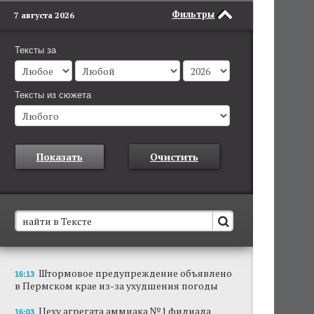
Фильтры
7 августа 2026
Тексты за
Тексты из сюжета
Показать
Очистить
В Пермском крае установят новые станции
Штормовое предупреждение объявлено
16:13
обнаружения беспилотников
в Пермском крае из-за ухудшения погоды
Они используются для обнаружения и
отслеживания БПЛА в воздухе.
Цеху агрегата аммиака №1 филиала
16:03