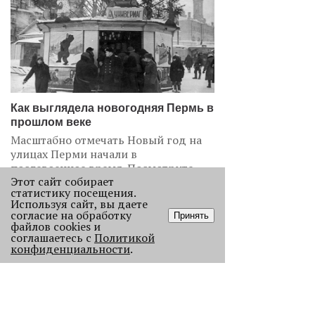
Как выглядела новогодняя Пермь в
прошлом веке
Масштабно отмечать Новый год на
улицах Перми начали в
послевоенное время. Посмотрите,
Этот сайт собирает
как это было.
статистику посещения.
22775
Используя сайт, вы даете
согласие на обработку
Принять
файлов cookies и
.
соглашаетесь с
Политикой
конфиденциальности
.
АНАЛИЗ СИТУАЦИИ