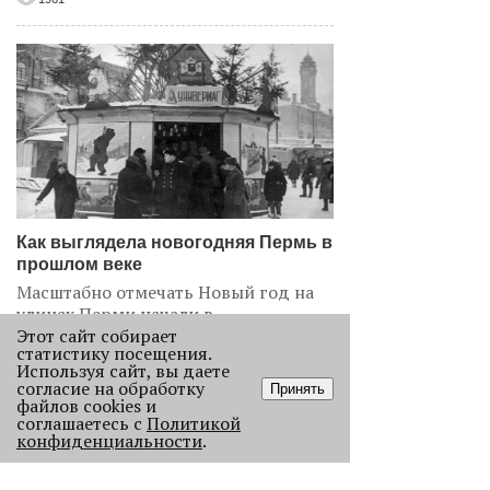
Как выглядела новогодняя Пермь в
прошлом веке
Масштабно отмечать Новый год на
улицах Перми начали в
послевоенное время. Посмотрите,
Этот сайт собирает
статистику посещения.
как это было.
Используя сайт, вы даете
22731
согласие на обработку
Принять
файлов cookies и
соглашаетесь с
Политикой
.
конфиденциальности
.
АНАЛИЗ СИТУАЦИИ