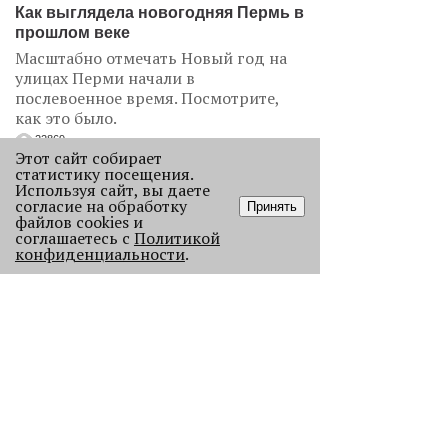
Как выглядела новогодняя Пермь в
прошлом веке
Масштабно отмечать Новый год на
улицах Перми начали в
послевоенное время. Посмотрите,
как это было.
22869
Этот сайт собирает
статистику посещения.
Используя сайт, вы даете
.
согласие на обработку
Принять
файлов cookies и
АНАЛИЗ СИТУАЦИИ
соглашаетесь с
Политикой
конфиденциальности
.
Старикам тут не место?
В Перми 50-летних гостей не