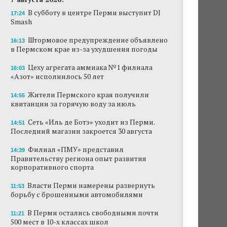
В субботу в центре Перми выступит DJ
17:24
Smash
Штормовое предупреждение объявлено
16:13
в Пермском крае из-за ухудшения погоды
Цеху агрегата аммиака №1 филиала
16:03
«Азот» исполнилось 50 лет
Жители Пермского края получили
14:55
квитанции за горячую воду за июль
Сеть «Иль де Ботэ» уходит из Перми.
14:51
Последний магазин закроется 30 августа
Филиал «ПМУ» представил
14:39
Правительству региона опыт развития
корпоративного спорта
Власти Перми намерены развернуть
11:53
борьбу с брошенными автомобилями
В Перми остались свободными почти
11:21
500 мест в 10-х классах школ