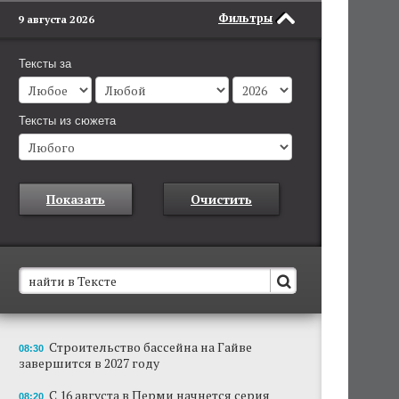
Фильтры
9 августа 2026
Тексты за
Тексты из сюжета
Показать
Очистить
В Пермском крае установят новые станции
Строительство бассейна на Гайве
08:30
обнаружения беспилотников
завершится в 2027 году
Они используются для обнаружения и
отслеживания БПЛА в воздухе.
С 16 августа в Перми начнется серия
08:20