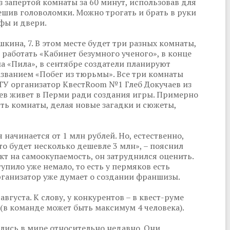
з запертой комнаты за 60 минут, использовав для
шив головоломки. Можно трогать и брать в руки
фы и двери.
кина, 7. В этом месте будет три разных комнаты,
 работать «Кабинет безумного ученого», в конце
а «Пила», в сентябре создатели планируют
званием «Побег из тюрьмы». Все три комнаты
СТУ организатор КвестRoom №1 Глеб Докучаев из
цев живет в Перми ради создания игры. Примерно
ять комнаты, делая новые загадки и сюжеты,
начинается от 1 млн рублей. Но, естественно,
о будет несколько дешевле 3 млн», – пояснил
ект на самоокупаемость, он затруднился оценить.
упило уже немало, то есть у пермяков есть
рганизатор уже думает о создании франшизы.
густа. К слову, у конкурентов – в квест-руме
 (в команде может быть максимум 4 человека).
ились в мире относительно недавно. Они