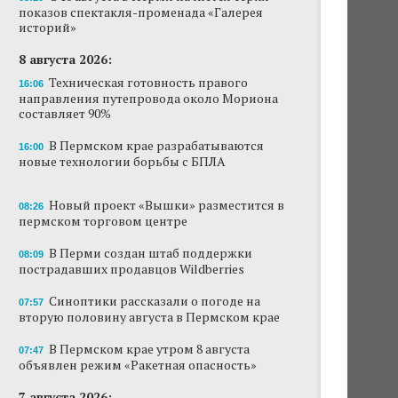
показов спектакля-променада «Галерея
Новый проект «Вышки» разместится в
историй»
пермском торговом центре
8 августа 2026:
В Перми создан штаб поддержки
Техническая готовность правого
16:06
пострадавших продавцов Wildberries
направления путепровода около Мориона
составляет 90%
В субботу в центре Перми выступит DJ Smash
В Пермском крае разрабатываются
16:00
новые технологии борьбы с БПЛА
Сеть «Иль де Ботэ» уходит из Перми
Власти Перми намерены развернуть борьбу
Новый проект «Вышки» разместится в
08:26
с брошенными автомобилями
пермском торговом центре
Продажи туров из Перми в Абхазию упали
В Перми создан штаб поддержки
08:09
на 30%
пострадавших продавцов Wildberries
Власти вернулись к проекту большого
Синоптики рассказали о погоде на
07:57
стадиона в Камской долине Перми
вторую половину августа в Пермском крае
В Пермском крае утром 8 августа
07:47
объявлен режим «Ракетная опасность»
7 августа 2026: