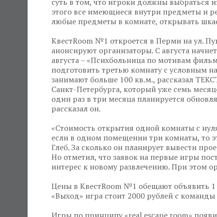
суть в том, что игроки должны выбраться и
этого все имеющиеся внутри предметы и ре
любые предметы в комнате, открывать шка
КвестRoom №1 откроется в Перми на ул. Пуш
анонсируют организаторы. С августа начнет
августа – «Психбольница по мотивам фильм
подготовить третью комнату с условным на
занимают больше 100 кв.м., рассказал ТЕК
Санкт-Петербурга, который уже семь меся
один раз в три месяца планируется обновл
рассказал он.
«Стоимость открытия одной комнаты с нуля 
если в одном помещении три комнаты, то эт
Глеб. За сколько он планирует вывести про
Но отметил, что заявок на первые игры пост
интерес к новому развлечению. При этом о
Цены в КвестRoom №1 обещают объявить 1 ав
«Выход» игра стоит 2000 рублей с команды
Игры по принципу «real escape room» появ