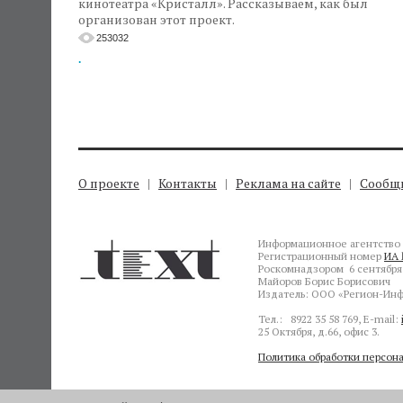
кинотеатра «Кристалл». Рассказываем, как был
организован этот проект.
253032
.
О проекте
Контакты
Реклама на сайте
Сообщи
Информационное агентство 
Регистрационный номер
ИА 
Роскомнадзором 6 сентября 
Майоров Борис Борисович
Издатель: ООО «Регион-Инф
Тел.: 8922 35 58 769, E-mail:
25 Октября, д.66, офис 3.
Политика обработки персон