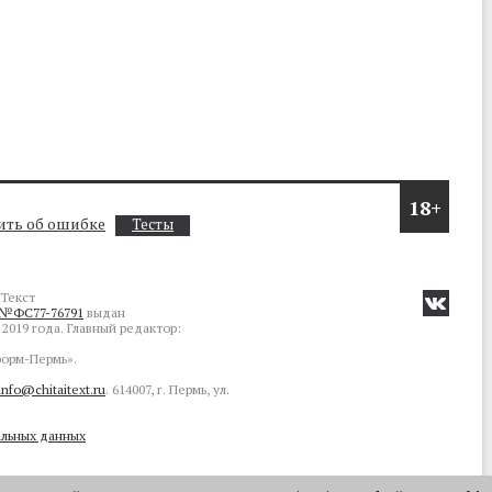
18+
ть об ошибке
Тесты
Текст
№ФС77-76791
выдан
2019 года. Главный редактор:
орм-Пермь».
info@chitaitext.ru
. 614007, г. Пермь, ул.
альных данных