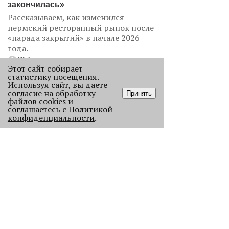
закончилась»
Рассказываем, как изменился
пермский ресторанный рынок после
«парада закрытий» в начале 2026
года.
2256
Этот сайт собирает
статистику посещения.
Используя сайт, вы даете
согласие на обработку
Принять
файлов cookies и
соглашаетесь с
Политикой
конфиденциальности
.
Как выглядела новогодняя Пермь в
прошлом веке
Масштабно отмечать Новый год на
улицах Перми начали в
послевоенное время. Посмотрите,
как это было.