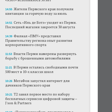
Жители Пермского края получили
14:55
квитанции за горячую воду за июль
Сеть «Иль де Ботэ» уходит из Перми.
14:51
Последний магазин закроется 30 августа
Филиал «ПМУ» представил
14:39
Правительству региона опыт развития
корпоративного спорта
Власти Перми намерены развернуть
11:53
борьбу с брошенными автомобилями
В Перми остались свободными почти
11:21
500 мест в 10-х классах школ
МегаФон запустил интернет для
10:26
дачников Пермского края
Т2 занял первое место по набору
10:21
бесплатных сервисов цифровой защиты –
J'son & Partners
«Пермэнергосбыт» предупредил о