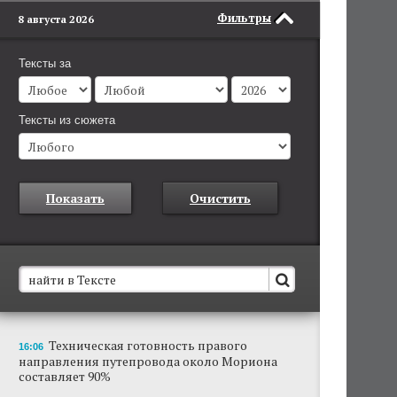
Фильтры
8 августа 2026
Тексты за
Тексты из сюжета
Показать
Очистить
В Пермском крае установят новые станции
Техническая готовность правого
16:06
обнаружения беспилотников
направления путепровода около Мориона
Они используются для обнаружения и
составляет 90%
отслеживания БПЛА в воздухе.