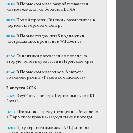
В Пермском крае разрабатываются
16:00
Новый проект «Вышки» разместится в
новые технологии борьбы с БПЛА
пермском торговом центре
Новый проект «Вышки» разместится в
08:26
пермском торговом центре
В Перми создан штаб поддержки
пострадавших продавцов Wildberries
В Перми создан штаб поддержки
08:09
пострадавших продавцов Wildberries
В субботу в центре Перми выступит DJ Smash
Сеть «Иль де Ботэ» уходит из Перми
Синоптики рассказали о погоде на
07:57
вторую половину августа в Пермском крае
Власти Перми намерены развернуть борьбу
с брошенными автомобилями
В Пермском крае утром 8 августа
07:47
объявлен режим «Ракетная опасность»
Продажи туров из Перми в Абхазию упали
7 августа 2026:
на 30%
В субботу в центре Перми выступит DJ
17:24
Власти вернулись к проекту большого
Smash
стадиона в Камской долине Перми
Штормовое предупреждение объявлено
16:13
в Пермском крае из-за ухудшения погоды
Цеху агрегата аммиака №1 филиала
16:03
«Азот» исполнилось 50 лет