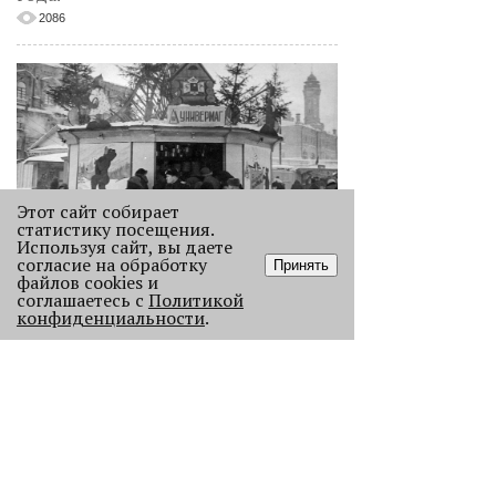
2086
Этот сайт собирает
статистику посещения.
Используя сайт, вы даете
согласие на обработку
Как выглядела новогодняя Пермь в
Принять
файлов cookies и
прошлом веке
соглашаетесь с
Политикой
Масштабно отмечать Новый год на
конфиденциальности
.
улицах Перми начали в
послевоенное время. Посмотрите,
как это было.
22869
.
АНАЛИЗ СИТУАЦИИ