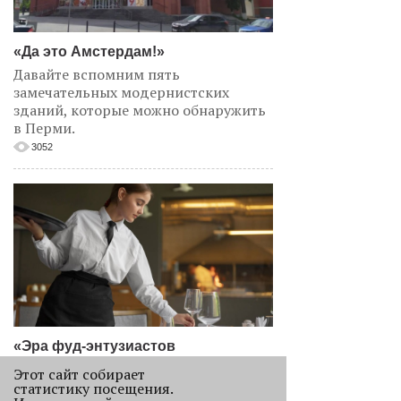
«Да это Амстердам!»
Давайте вспомним пять
замечательных модернистских
зданий, которые можно обнаружить
в Перми.
3052
«Эра фуд-энтузиастов
закончилась»
Этот сайт собирает
Рассказываем, как изменился
статистику посещения.