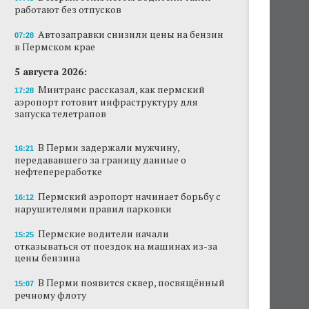
работают без отпусков
В Перми этим летом водители такси
работают без отпусков
Автозаправки снизили цены на бензин
07:28
в Пермском крае
Автозаправки снизили цены на бензин в
Пермском крае
5 августа 2026:
Минтранс рассказал, как пермский
17:28
В Перми задержали мужчину,
аэропорт готовит инфраструктуру для
передававшего за границу данные о
запуска телетрапов
нефтепереработке
В Перми задержали мужчину,
Пермские водители начали отказываться от
16:21
передававшего за границу данные о
поездок на машинах из-за цены бензина
нефтепереработке
Ресторан коми-пермяцкой кухни TÖB
Пермский аэропорт начинает борьбу с
16:12
откроется осенью в Перми
нарушителями правил парковки
АНАЛИЗ СИТУАЦИИ
Пермские водители начали
15:25
Эксперт объяснила резкий рост числа ИП на
отказываться от поездок на машинах из-за
ресторанном рынке Перми
цены бензина
В Перми памятник Александру Невскому
В Перми появится сквер, посвящённый
15:07
установят этой осенью
речному флоту