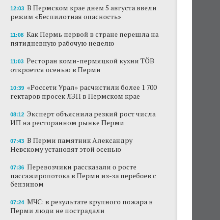
В Пермском крае днем 5 августа ввели
12:03
режим «Беспилотная опасность»
Как Пермь первой в стране перешла на
11:08
пятидневную рабочую неделю
Ресторан коми-пермяцкой кухни TÖB
11:03
откроется осенью в Перми
«Россети Урал» расчистили более 1 700
10:39
гектаров просек ЛЭП в Пермском крае
Эксперт объяснила резкий рост числа
08:12
ИП на ресторанном рынке Перми
В Перми памятник Александру
07:43
Невскому установят этой осенью
Перевозчики рассказали о росте
07:36
пассажиропотока в Перми из-за перебоев с
бензином
МЧС: в результате крупного пожара в
07:24
Перми люди не пострадали