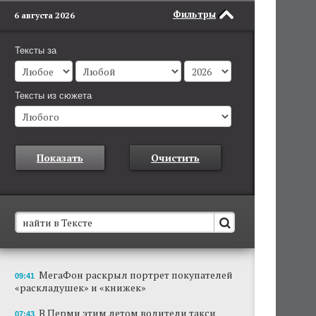
Фильтры
6 августа 2026
Тексты за
Тексты из сюжета
Показать
Очистить
В Пермском крае установят новые станции
МегаФон раскрыл портрет покупателей
09:41
обнаружения беспилотников
«раскладушек» и «книжек»
Они используются для обнаружения и
отслеживания БПЛА в воздухе.
В Перми этим летом водители такси
07:43