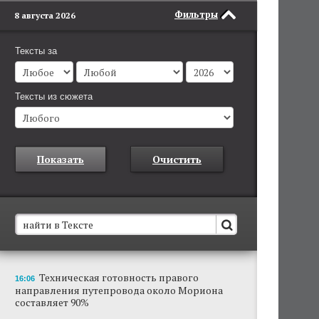
Фильтры
8 августа 2026
Тексты за
Тексты из сюжета
Показать
Очистить
В Пермском крае установят новые станции
Техническая готовность правого
16:06
обнаружения беспилотников
направления путепровода около Мориона
Они используются для обнаружения и
составляет 90%
отслеживания БПЛА в воздухе.