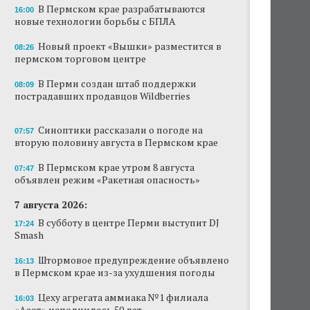
В Пермском крае разрабатываются
16:00
Новый проект «Вышки» разместится в
новые технологии борьбы с БПЛА
пермском торговом центре
Новый проект «Вышки» разместится в
08:26
пермском торговом центре
В Перми создан штаб поддержки
пострадавших продавцов Wildberries
В Перми создан штаб поддержки
08:09
пострадавших продавцов Wildberries
В субботу в центре Перми выступит DJ Smash
Сеть «Иль де Ботэ» уходит из Перми
Синоптики рассказали о погоде на
07:57
вторую половину августа в Пермском крае
Власти Перми намерены развернуть борьбу
с брошенными автомобилями
В Пермском крае утром 8 августа
07:47
объявлен режим «Ракетная опасность»
Продажи туров из Перми в Абхазию упали
7 августа 2026:
на 30%
В субботу в центре Перми выступит DJ
17:24
Власти вернулись к проекту большого
Smash
стадиона в Камской долине Перми
Штормовое предупреждение объявлено
16:13
в Пермском крае из-за ухудшения погоды
Цеху агрегата аммиака №1 филиала
16:03
«Азот» исполнилось 50 лет