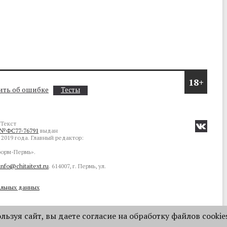
18+
ть об ошибке
Тесты
Текст
№ФС77-76791
выдан
2019 года. Главный редактор:
орм-Пермь».
info@chitaitext.ru
. 614007, г. Пермь, ул.
альных данных
ьзуя сайт, вы даете согласие на обработку файлов cookie