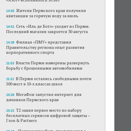
Жители Пермского края получили
14:55
квитанции за горячую воду за июль
Сеть «Иль де Ботэ» уходит из Перми.
14:51
Последний магазин закроется 30 августа
Филиал «ПМУ» представил
14:39
Правительству региона опыт развития
корпоративного спорта
Власти Перми намерены развернуть
11:53
борьбу с брошенными автомобилями
В Перми остались свободными почти
11:21
500 мест в 10-х классах школ
МегаФон запустил интернет для
10:26
дачников Пермского края
Т2 занял первое место по набору
10:21
бесплатных сервисов цифровой защиты –
J'son & Partners
«Пермэнергосбыт» предупредил о