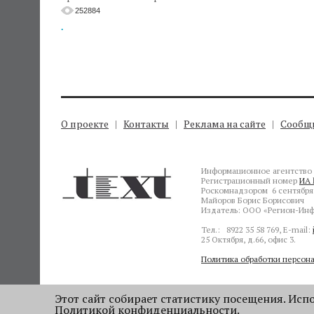
252884
.
О проекте
Контакты
Реклама на сайте
Сообщи
Информационное агентство 
Регистрационный номер
ИА 
Роскомнадзором 6 сентября 
Майоров Борис Борисович
Издатель: ООО «Регион-Инф
Тел.: 8922 35 58 769, E-mail:
25 Октября, д.66, офис 3.
Политика обработки персон
Этот сайт собирает статистику посещения. Испол
Политикой конфиденциальности
.