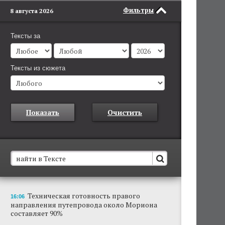
Фильтры
8 августа 2026
Тексты за
Тексты из сюжета
Показать
Очистить
В Пермском крае установят новые станции
Техническая готовность правого
16:06
обнаружения беспилотников
направления путепровода около Мориона
Они используются для обнаружения и
составляет 90%
отслеживания БПЛА в воздухе.