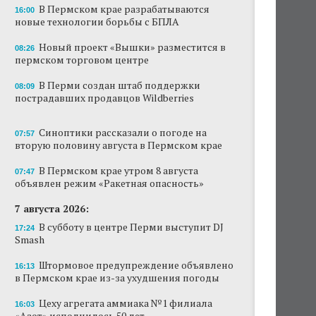
В Пермском крае разрабатываются
16:00
Новый проект «Вышки» разместится в
новые технологии борьбы с БПЛА
пермском торговом центре
Новый проект «Вышки» разместится в
08:26
пермском торговом центре
В Перми создан штаб поддержки
пострадавших продавцов Wildberries
В Перми создан штаб поддержки
08:09
пострадавших продавцов Wildberries
В субботу в центре Перми выступит DJ Smash
Сеть «Иль де Ботэ» уходит из Перми
Синоптики рассказали о погоде на
07:57
вторую половину августа в Пермском крае
Власти Перми намерены развернуть борьбу
с брошенными автомобилями
В Пермском крае утром 8 августа
07:47
объявлен режим «Ракетная опасность»
Продажи туров из Перми в Абхазию упали
7 августа 2026:
на 30%
В субботу в центре Перми выступит DJ
17:24
Власти вернулись к проекту большого
Smash
стадиона в Камской долине Перми
Штормовое предупреждение объявлено
16:13
в Пермском крае из-за ухудшения погоды
Цеху агрегата аммиака №1 филиала
16:03
«Азот» исполнилось 50 лет