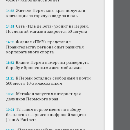
Жители Пермского края получили
14:55
квитанции за горячую воду за июль
Сеть «Иль де Ботэ» уходит из Перми.
14:51
Последний магазин закроется 30 августа
Филиал «ПМУ» представил
14:39
Правительству региона опыт развития
корпоративного спорта
Власти Перми намерены развернуть
11:53
борьбу с брошенными автомобилями
В Перми остались свободными почти
11:21
500 мест в 10-х классах школ
МегаФон запустил интернет для
10:26
дачников Пермского края
Т2 занял первое место по набору
10:21
бесплатных сервисов цифровой защиты –
J'son & Partners
«Пермэнергосбыт» предупредил о