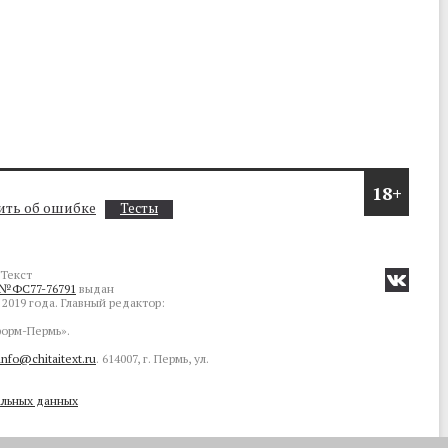
18+
ть об ошибке
Тесты
Текст
№ФС77-76791
выдан
2019 года. Главный редактор:
орм-Пермь».
info@chitaitext.ru
. 614007, г. Пермь, ул.
альных данных