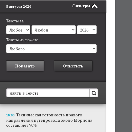
Фильтры
8 августа 2026
Тексты за
Тексты из сюжета
Показать
Очистить
В Пермском крае установят новые станции
Техническая готовность правого
16:06
обнаружения беспилотников
направления путепровода около Мориона
Они используются для обнаружения и
составляет 90%
отслеживания БПЛА в воздухе.