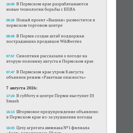
В Пермском крае разрабатываются
16:00
Новый проект «Вышки» разместится в
новые технологии борьбы с БПЛА
пермском торговом центре
Новый проект «Вышки» разместится в
08:26
пермском торговом центре
В Перми создан штаб поддержки
пострадавших продавцов Wildberries
В Перми создан штаб поддержки
08:09
пострадавших продавцов Wildberries
В субботу в центре Перми выступит DJ Smash
Сеть «Иль де Ботэ» уходит из Перми
Синоптики рассказали о погоде на
07:57
вторую половину августа в Пермском крае
Власти Перми намерены развернуть борьбу
с брошенными автомобилями
В Пермском крае утром 8 августа
07:47
объявлен режим «Ракетная опасность»
Продажи туров из Перми в Абхазию упали
7 августа 2026:
на 30%
В субботу в центре Перми выступит DJ
17:24
Власти вернулись к проекту большого
Smash
стадиона в Камской долине Перми
Штормовое предупреждение объявлено
16:13
в Пермском крае из-за ухудшения погоды
Цеху агрегата аммиака №1 филиала
16:03
«Азот» исполнилось 50 лет