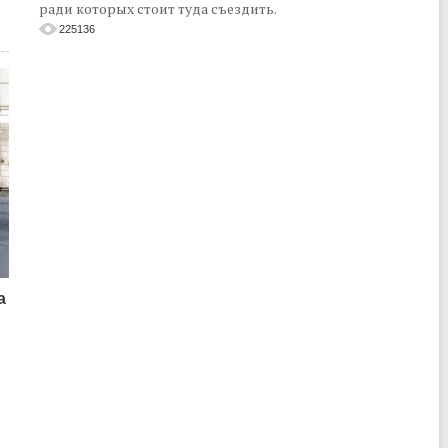
ради которых стоит туда съездить.
225136
а
о