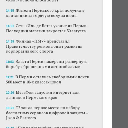
Жители Пермского края получили
14:55
квитанции за горячую воду за июль
Сеть «Иль де Ботэ» уходит из Перми.
14:51
Последний магазин закроется 30 августа
Филиал «ПМУ» представил
14:39
Правительству региона опыт развития
корпоративного спорта
Власти Перми намерены развернуть
11:53
борьбу с брошенными автомобилями
В Перми остались свободными почти
11:21
500 мест в 10-х классах школ
МегаФон запустил интернет для
10:26
дачников Пермского края
Т2 занял первое место по набору
10:21
бесплатных сервисов цифровой защиты –
J'son & Partners
«Пермэнергосбыт» предупредил о