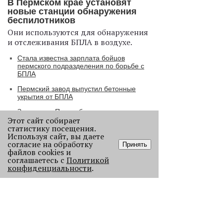
В Пермском крае установят
новые станции обнаружения
беспилотников
Они используются для обнаружения
и отслеживания БПЛА в воздухе.
Стала известна зарплата бойцов
пермского подразделения по борьбе с
БПЛА
Пермский завод выпустил бетонные
укрытия от БПЛА
Заправки в Перми будут закрываться во
Этот сайт собирает
время действия беспилотной опасности
статистику посещения.
Используя сайт, вы даете
согласие на обработку
Принять
Ученые рассказали о причинах
файлов cookies и
активности змей в Пермском крае
соглашаетесь с
Политикой
конфиденциальности
.
Ученые начали изучение состояния
Кунгурской ледяной пещеры
На одном из участков реки Мулянка
завершена очистка берега от