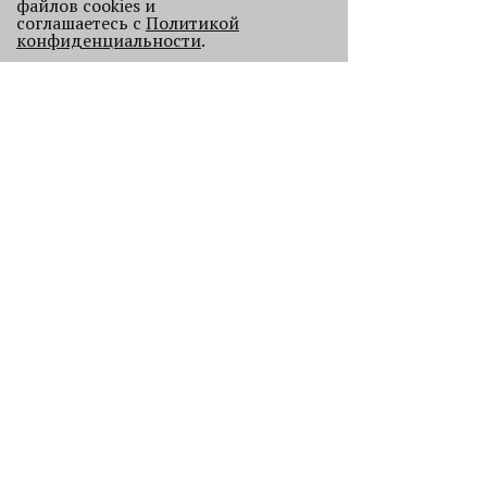
файлов cookies и
соглашаетесь с
Политикой
конфиденциальности
.
ПРОЕКТЫ
В Перми голосовой робот будет
обрабатывать звонки от
пассажиров общественного
транспорта
ДАННЫЕ
Дефицит витамина D выявляется у
каждого второго пермяка
ЧИТАТЬ ДАЛЕЕ