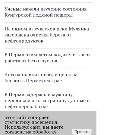
Ученые начали изучение состояния
Кунгурской ледяной пещеры
На одном из участков реки Мулянка
завершена очистка берега от
нефтепродуктов
В Перми этим летом водители такси
работают без отпусков
Автозаправки снизили цены на
бензин в Пермском крае
В Перми задержали мужчину,
передававшего за границу данные о
нефтепереработке
Этот сайт собирает
Пермские водители начали
статистику посещения.
отказываться от поездок на машинах
Используя сайт, вы даете
согласие на обработку
из-за цены бензина
Принять