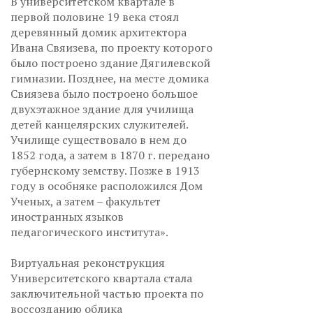
В университетском квартале в
первой половине 19 века стоял
деревянный домик архитектора
Ивана Свяизева, по проекту которого
было построено здание Дягилевской
гимназии. Позднее, на месте домика
Свиязева было построено большое
двухэтажное здание для училища
детей канцелярских служителей.
Училище существовало в нем до
1852 года, а затем в 1870 г. передано
губернскому земству. Позже в 1913
году в особняке расположился Дом
Ученых, а затем – факультет
иностранных языков
педагогического института».
Виртуальная реконструкция
Университетского квартала стала
заключительной частью проекта по
воссозданию облика