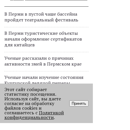
В Перми в пустой чаше бассейна
пройдет театральный фестиваль
В Перми туристические объекты
начали оформление сертификатов
для китайцев
Ученые рассказали о причинах
активности змей в Пермском крае
Ученые начали изучение состояния
Кунгурской ледяной пещеры
Этот сайт собирает
статистику посещения.
На одном из участков реки Мулянка
Используя сайт, вы даете
завершена очистка берега от
согласие на обработку
Принять
нефтепродуктов
файлов cookies и
соглашаетесь с
Политикой
конфиденциальности
.
В Перми этим летом водители такси
работают без отпусков