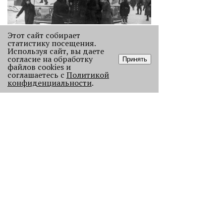
Этот сайт собирает
Как выглядела новогодняя Пермь в
статистику посещения.
прошлом веке
Используя сайт, вы даете
Масштабно отмечать Новый год на
согласие на обработку
Принять
файлов cookies и
улицах Перми начали в
соглашаетесь с
Политикой
послевоенное время. Посмотрите,
конфиденциальности
.
как это было.
22807
.
АНАЛИЗ СИТУАЦИИ