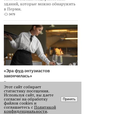
зданий, которые можно обнаружить
в Перми.
3479
«Эра фуд-энтузиастов
закончилась»
Рассказываем, как изменился
Этот сайт собирает
пермский ресторанный рынок после
статистику посещения.
«парада закрытий» в начале 2026
Используя сайт, вы даете
года.
согласие на обработку
Принять
файлов cookies и
2256
соглашаетесь с
Политикой
конфиденциальности
.