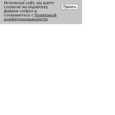
Используя сайт, вы даете
согласие на обработку
Принять
файлов cookies и
соглашаетесь с
Политикой
конфиденциальности
.
Старикам тут не место?
В Перми 50-летних гостей не
пустили в бар - зумеры не хотят петь
песни миллениалов в караоке.
2161