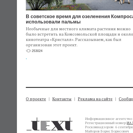
В советское время для озеленения Компрос
использовали пальмы
Необычные для местного климата растения можно
было встретить на Комсомольской площади и окол
кинотеатра «Кристалл». Рассказываем, как был
организован этот проект.
253024
.
О проекте
Контакты
Реклама на сайте
Сообщи
Информационное агентство 
Регистрационный номер
ИА 
Роскомнадзором 6 сентября 
Майоров Борис Борисович