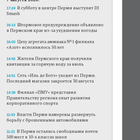
В субботу в центре Перми выступит DJ
17:24
Smash
Штормовое предупреждение объявлено
16:13
в Пермском крае из-за ухудшения погоды
Цеху агрегата аммиака №1 филиала
16:03
«Азот» исполнилось 50 лет
Жители Пермского края получили
14:55
квитанции за горячую воду за июль
Сеть «Иль де Ботэ» уходит из Перми.
14:51
Последний магазин закроется 30 августа
Филиал «ПМУ» представил
14:39
Правительству региона опыт развития
корпоративного спорта
Власти Перми намерены развернуть
11:53
борьбу с брошенными автомобилями
В Перми остались свободными почти
11:21
500 мест в 10-х классах школ