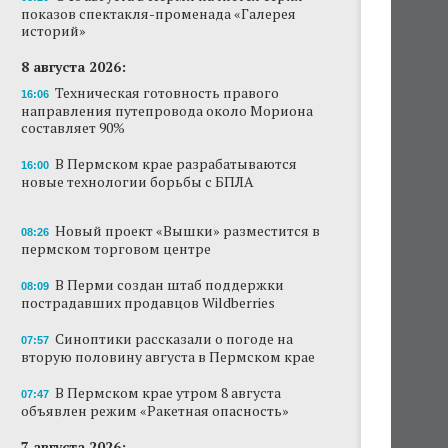
показов спектакля-променада «Галерея
Новый проект «Вышки» разместится в
историй»
пермском торговом центре
8 августа 2026:
В Перми создан штаб поддержки
Техническая готовность правого
16:06
пострадавших продавцов Wildberries
направления путепровода около Мориона
составляет 90%
В субботу в центре Перми выступит DJ Smash
В Пермском крае разрабатываются
16:00
новые технологии борьбы с БПЛА
Сеть «Иль де Ботэ» уходит из Перми
Власти Перми намерены развернуть борьбу
Новый проект «Вышки» разместится в
08:26
с брошенными автомобилями
пермском торговом центре
Продажи туров из Перми в Абхазию упали
В Перми создан штаб поддержки
08:09
на 30%
пострадавших продавцов Wildberries
Власти вернулись к проекту большого
Синоптики рассказали о погоде на
07:57
стадиона в Камской долине Перми
вторую половину августа в Пермском крае
В Пермском крае утром 8 августа
07:47
объявлен режим «Ракетная опасность»
7 августа 2026: