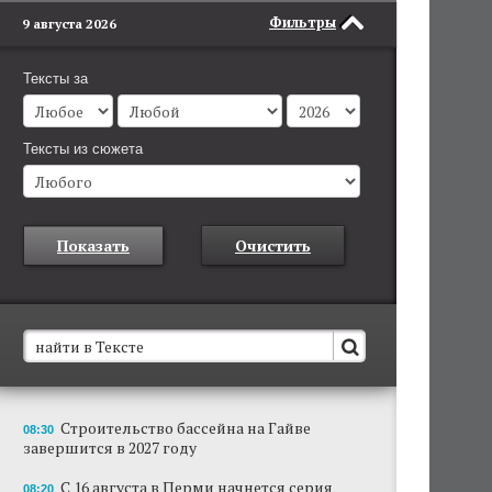
Фильтры
9 августа 2026
Тексты за
Тексты из сюжета
Показать
Очистить
В Пермском крае установят новые станции
Строительство бассейна на Гайве
08:30
обнаружения беспилотников
завершится в 2027 году
Они используются для обнаружения и
отслеживания БПЛА в воздухе.
С 16 августа в Перми начнется серия
08:20