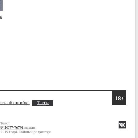
а
о
18+
ть об ошибке
Тесты
Текст
№ФС77-76791
выдан
2019 года. Главный редактор: