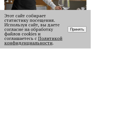
Этот сайт собирает
«Эра фуд-энтузиастов
статистику посещения.
закончилась»
Используя сайт, вы даете
согласие на обработку
Рассказываем, как изменился
Принять
файлов cookies и
пермский ресторанный рынок после
соглашаетесь с
Политикой
«парада закрытий» в начале 2026
конфиденциальности
.
года.
2099
Как выглядела новогодняя Пермь в
прошлом веке